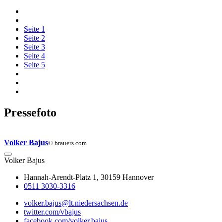
Seite
1
Seite
2
Seite
3
Seite
4
Seite
5
Pressefoto
Volker Bajus
© brauers.com
Volker
Bajus
Hannah-Arendt-Platz 1, 30159 Hannover
0511 3030-3316
volker.bajus@lt.niedersachsen.de
twitter.com/vbajus
facebook.com/volker.bajus