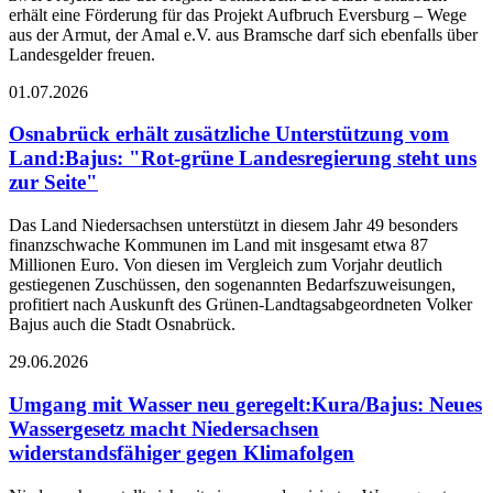
erhält eine Förderung für das Projekt Aufbruch Eversburg – Wege
aus der Armut, der Amal e.V. aus Bramsche darf sich ebenfalls über
Landesgelder freuen.
01.07.2026
Osnabrück erhält zusätzliche Unterstützung vom
Land
:
Bajus: "Rot-grüne Landesregierung steht uns
zur Seite"
Das Land Niedersachsen unterstützt in diesem Jahr 49 besonders
finanzschwache Kommunen im Land mit insgesamt etwa 87
Millionen Euro. Von diesen im Vergleich zum Vorjahr deutlich
gestiegenen Zuschüssen, den sogenannten Bedarfszuweisungen,
profitiert nach Auskunft des Grünen-Landtagsabgeordneten Volker
Bajus auch die Stadt Osnabrück.
29.06.2026
Umgang mit Wasser neu geregelt
:
Kura/Bajus: Neues
Wassergesetz macht Niedersachsen
widerstandsfähiger gegen Klimafolgen