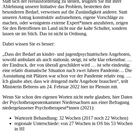
Statt sich der Herausforderung zu stellen, leugnen Sie mit Ihrer
Ablehnung unserer Initiative das Problem, bestreiten den
besonderen Bedarf, verweisen auf die Zuständigkeit anderer. Statt
unseren Antrag konstruktiv aufzunehmen, eigene Vorschläge zu
machen, oder wenigstens externe Expert*innen anzuhören, zeigen
Sie den Betroffenen im Land nicht nur die kalte Schulter, sondern
lassen sie im Stich. Das ist nicht in Ordnung.
Dabei wissen Sie es besser:
„Dass der Bedarf an kinder- und jugendpsychiatrischen Angeboten,
sowohl ambulant als auch stationär, steigt, ist sehr klar erkennbar. …
der Eindruck, der von überall geschildert wird … ist sehr eindeutig:
eine relativ dramatische Situation nach zwei Jahren Pandemie… Die
Ausstattung mit Plätzen war schon vor der Pandemie relativ eng. …
Ich glaube aber, dass wir dringend mehr Angebote brauchen“, teilt
Ministerin Behrens am 24. Februar 2022 hier im Plenum mit.
Wenn Sie schon den eigenen Worten nicht mehr glauben, hier Daten
der Psychotherapeutenkammer Niedersachsen aus einer Befragung
niedergelassener Psychotherapeut*innen (2021):
Wartezeit Behandlung: 32 Wochen (2017 noch 22 Wochen)
regionale Unterschiede: von 27 Wochen in OS bis 53 Wochen
in HI