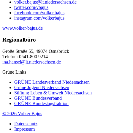
volker.bajus@lt.niedersachsen.de
twitter.com/vbajus
facebook.com/volker.bajus
instagram.com/volkerbajus
www.volker-bajus.de
Regionalbüro
Große Straße 55, 49074 Osnabrück
Telefon: 0541-800 9214
ina.hansel@lt.niedersachsen.de
Grüne Links
GRÜNE Landesverband Niedersachsen
Grüne Jugend Niedersachsen
Stiftung Leben & Umwelt Niedersachsen
GRÜNE Bundesverband
GRÜNE Bundestagsfraktion
© 2026 Volker Bajus
Datenschutz
Impressum