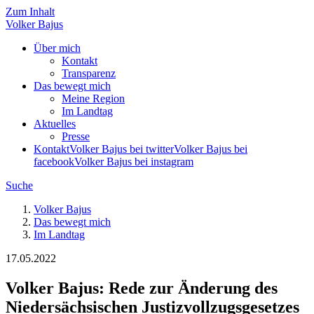
Zum Inhalt
Volker
Bajus
Über mich
Kontakt
Transparenz
Das bewegt mich
Meine Region
Im Landtag
Aktuelles
Presse
Kontakt
Volker Bajus bei twitter
Volker Bajus bei
facebook
Volker Bajus bei instagram
Suche
Volker Bajus
Das bewegt mich
Im Landtag
17.05.2022
Volker Bajus: Rede zur Änderung des
Niedersächsischen Justizvollzugsgesetzes