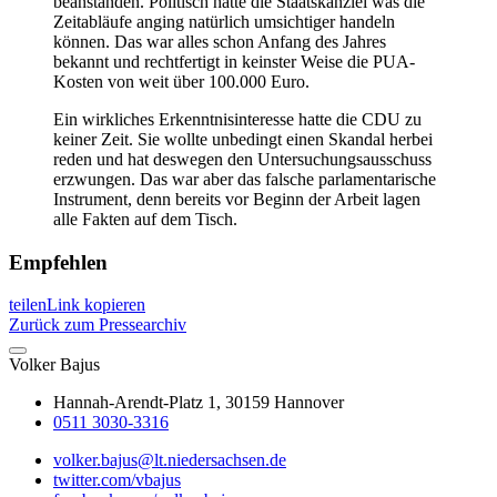
beanstanden. Politisch hätte die Staatskanzlei was die
Zeitabläufe anging natürlich umsichtiger handeln
können. Das war alles schon Anfang des Jahres
bekannt und rechtfertigt in keinster Weise die PUA-
Kosten von weit über 100.000 Euro.
Ein wirkliches Erkenntnisinteresse hatte die CDU zu
keiner Zeit. Sie wollte unbedingt einen Skandal herbei
reden und hat deswegen den Untersuchungsausschuss
erzwungen. Das war aber das falsche parlamentarische
Instrument, denn bereits vor Beginn der Arbeit lagen
alle Fakten auf dem Tisch.
Empfehlen
teilen
Link kopieren
Zurück zum Pressearchiv
Volker
Bajus
Hannah-Arendt-Platz 1, 30159 Hannover
0511 3030-3316
volker.bajus@lt.niedersachsen.de
twitter.com/vbajus