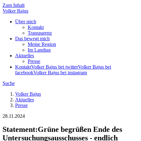
Zum Inhalt
Volker
Bajus
Über mich
Kontakt
Transparenz
Das bewegt mich
Meine Region
Im Landtag
Aktuelles
Presse
Kontakt
Volker Bajus bei twitter
Volker Bajus bei
facebook
Volker Bajus bei instagram
Suche
Volker Bajus
Aktuelles
Presse
28.11.2024
Statement
:
Grüne begrüßen Ende des
Untersuchungsausschusses - endlich