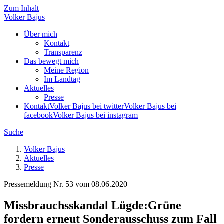
Zum Inhalt
Volker
Bajus
Über mich
Kontakt
Transparenz
Das bewegt mich
Meine Region
Im Landtag
Aktuelles
Presse
Kontakt
Volker Bajus bei twitter
Volker Bajus bei
facebook
Volker Bajus bei instagram
Suche
Volker Bajus
Aktuelles
Presse
Pressemeldung Nr. 53 vom
08.06.2020
Missbrauchsskandal Lügde
:
Grüne
fordern erneut Sonderausschuss zum Fall