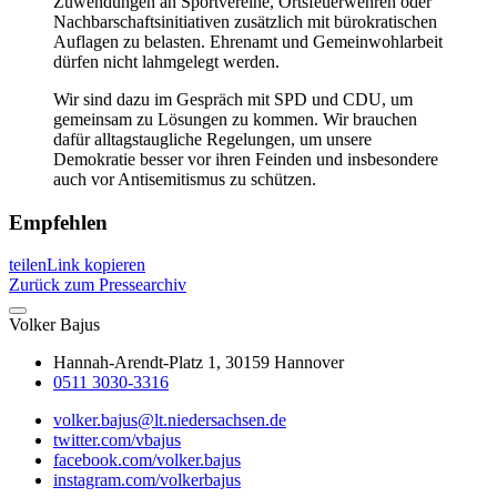
Zuwendungen an Sportvereine, Ortsfeuerwehren oder
Nachbarschaftsinitiativen zusätzlich mit bürokratischen
Auflagen zu belasten. Ehrenamt und Gemeinwohlarbeit
dürfen nicht lahmgelegt werden.
Wir sind dazu im Gespräch mit SPD und CDU, um
gemeinsam zu Lösungen zu kommen. Wir brauchen
dafür alltagstaugliche Regelungen, um unsere
Demokratie besser vor ihren Feinden und insbesondere
auch vor Antisemitismus zu schützen.
Empfehlen
teilen
Link kopieren
Zurück zum Pressearchiv
Volker
Bajus
Hannah-Arendt-Platz 1, 30159 Hannover
0511 3030-3316
volker.bajus@lt.niedersachsen.de
twitter.com/vbajus
facebook.com/volker.bajus
instagram.com/volkerbajus