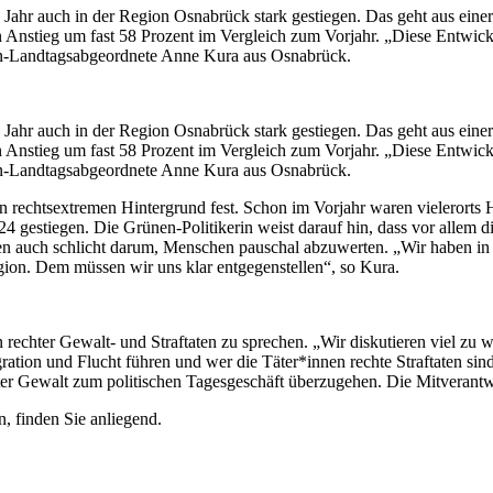
nen Jahr auch in der Region Osnabrück stark gestiegen. Das geht aus ei
n Anstieg um fast 58 Prozent im Vergleich zum Vorjahr. „Diese Entwic
ünen-Landtagsabgeordnete Anne Kura aus Osnabrück.
nen Jahr auch in der Region Osnabrück stark gestiegen. Das geht aus ei
n Anstieg um fast 58 Prozent im Vergleich zum Vorjahr. „Diese Entwic
ünen-Landtagsabgeordnete Anne Kura aus Osnabrück.
en rechtsextremen Hintergrund fest. Schon im Vorjahr waren vielerorts 
4 gestiegen. Die Grünen-Politikerin weist darauf hin, dass vor allem di
nnen auch schlicht darum, Menschen pauschal abzuwerten. „Wir haben in
gion. Dem müssen wir uns klar entgegenstellen“, so Kura.
hen rechter Gewalt- und Straftaten zu sprechen. „Wir diskutieren viel zu
ation und Flucht führen und wer die Täter*innen rechte Straftaten sind 
chter Gewalt zum politischen Tagesgeschäft überzugehen. Die Mitveran
, finden Sie anliegend.