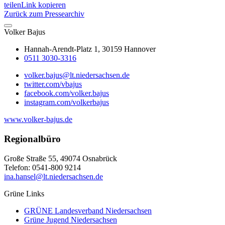
teilen
Link kopieren
Zurück zum Pressearchiv
Volker
Bajus
Hannah-Arendt-Platz 1, 30159 Hannover
0511 3030-3316
volker.bajus@lt.niedersachsen.de
twitter.com/vbajus
facebook.com/volker.bajus
instagram.com/volkerbajus
www.volker-bajus.de
Regionalbüro
Große Straße 55, 49074 Osnabrück
Telefon: 0541-800 9214
ina.hansel@lt.niedersachsen.de
Grüne Links
GRÜNE Landesverband Niedersachsen
Grüne Jugend Niedersachsen