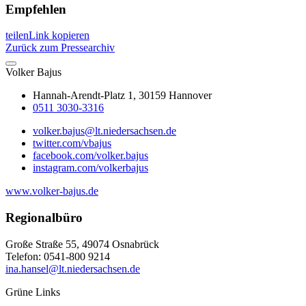
Empfehlen
teilen
Link kopieren
Zurück zum Pressearchiv
Volker
Bajus
Hannah-Arendt-Platz 1, 30159 Hannover
0511 3030-3316
volker.bajus@lt.niedersachsen.de
twitter.com/vbajus
facebook.com/volker.bajus
instagram.com/volkerbajus
www.volker-bajus.de
Regionalbüro
Große Straße 55, 49074 Osnabrück
Telefon: 0541-800 9214
ina.hansel@lt.niedersachsen.de
Grüne Links